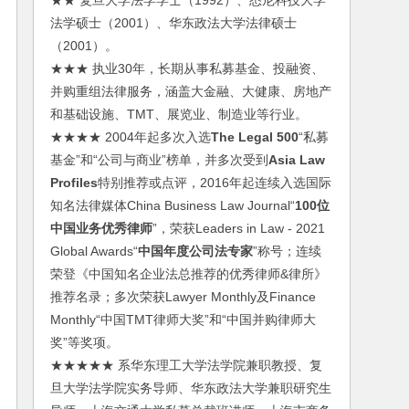
★★ 复旦大学法学学士（1992）、悉尼科技大学
法学硕士（2001）、华东政法大学法律硕士
（2001）。
★★★ 执业30年，长期从事私募基金、投融资、
并购重组法律服务，涵盖大金融、大健康、房地产
和基础设施、TMT、展览业、制造业等行业。
★★★★ 2004年起多次入选
The Legal 500
“私募
基金”和“公司与商业”榜单，并多次受到
Asia Law
Profiles
特别推荐或点评，2016年起连续入选国际
知名法律媒体China Business Law Journal“
100位
中国业务优秀律师
”，荣获Leaders in Law - 2021
Global Awards“
中国年度公司法专家
”称号；连续
荣登《中国知名企业法总推荐的优秀律师&律所》
推荐名录；多次荣获Lawyer Monthly及Finance
Monthly“中国TMT律师大奖”和“中国并购律师大
奖”等奖项。
★★★★★ 系华东理工大学法学院兼职教授、复
旦大学法学院实务导师、华东政法大学兼职研究生