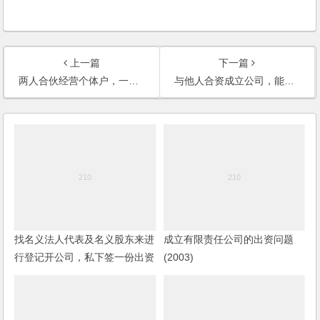
上一篇
下一篇
两人合伙经营个体户，一合伙人已退伙，债权人能否起诉他要求承担债务？
与他人合资成立公司，能否可以签订合伙合同？
找名义法人代表及名义股东来进
成立有限责任公司的出资问题
行登记开公司，私下签一份出资
(2003)
入股的协议，有保障吗？