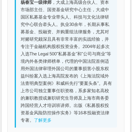
杨春宝一级律师
，大成上海高级合伙人、资本
市场部主任、国资基金研究中心主任，大成中
国区私募基金专业带头人、科技与文化法律研
究中心联合牵头人。执业30余年，长期从事私
募基金、投融资、并购重组法律服务，尤其对
对赌研究颇深且具有非常丰富的实战经验，并
专注于金融机构股权投资业务。2004年起多次
入选The Legal 500"私募基金"和"公司与商业"等
境内外各类律师榜单，代理的中国法院首例适
用外国法律审理外国公司的董事损害小股东权
益纠纷案入选上海高院发布的《上海法院域外
法查明典型案例》和威科先行"要案头条"。具有
上市公司独立董事任职资格，系多家知名高校
的兼职教授或兼职研究生导师及上海市商务委
跨国经营人才培训班讲师。出版《私募股权投
资基金风险防控操作实务》等16本投融资法律
专著。
了解更多