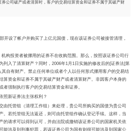
证券公司破产或者清算时，客户的交易结算资金和证券不属于其破产财
业部开设了帐户并购买了上亿元国债，现在该证券公司被接管清理，
]，机构投资者被挪用的证券不在收购范围。那么，按照该证券公司行
入了清算财产？同时，2006年1月1日实施的修改后的[证券法]第
归入其自有财产。禁止任何单位或者个人以任何形式挪用客户的交易结
结算资金和证券不属于其破产财产或者清算财产。非因客户本身的
或者强制执行客户的交易结算资金和证券。 
依照新证券法主张权利？
交由托管组（清理工作组）来处理，贵公司所购买的国债为贵公司
产。若托管组无法返还，则可由托管组作确认登记手续。这样，当
产的请求可以得到认可，并由法院或撤销该证券公司的国家机关依
可能涉及到刑事犯罪，若该证券公司为国有则很可能涉及到国家公