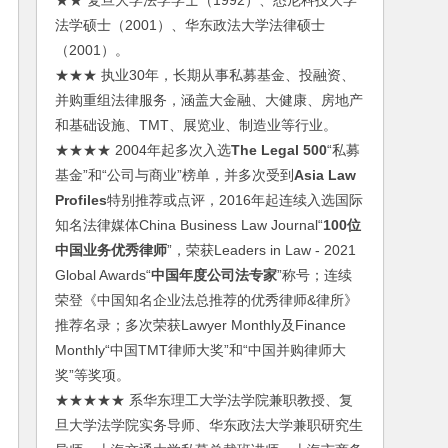
★★ 复旦大学法学学士（1992）、悉尼科技大学
法学硕士（2001）、华东政法大学法律硕士
（2001）。
★★★ 执业30年，长期从事私募基金、投融资、
并购重组法律服务，涵盖大金融、大健康、房地产
和基础设施、TMT、展览业、制造业等行业。
★★★★ 2004年起多次入选
The Legal 500
“私募
基金”和“公司与商业”榜单，并多次受到
Asia Law
Profiles
特别推荐或点评，2016年起连续入选国际
知名法律媒体China Business Law Journal“
100位
中国业务优秀律师
”，荣获Leaders in Law - 2021
Global Awards“
中国年度公司法专家
”称号；连续
荣登《中国知名企业法总推荐的优秀律师&律所》
推荐名录；多次荣获Lawyer Monthly及Finance
Monthly“中国TMT律师大奖”和“中国并购律师大
奖”等奖项。
★★★★★ 系华东理工大学法学院兼职教授、复
旦大学法学院实务导师、华东政法大学兼职研究生